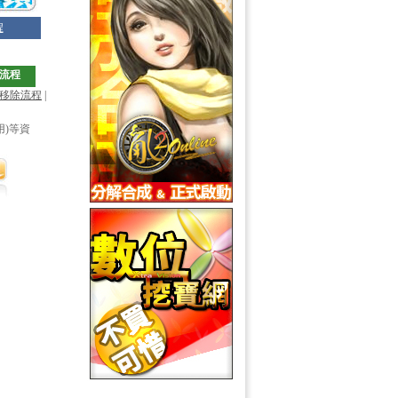
程
流程
移除流程
|
用)等資