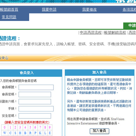
帳號鎖首頁
我要申請
我要修改
各項流
常見問題
申請
|
申請憑證流程
|
帳號解鎖流程
|
憑證
憑證流程：
點選憑證申請頁面，會要求玩家先登入，請輸入帳號、密碼、安全密碼、手機(接受驗證碼