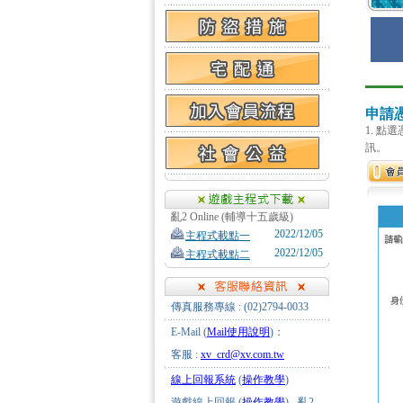
申請
1. 
訊。
亂2 Online (輔導十五歲級)
2022/12/05
主程式載點一
2022/12/05
主程式載點二
傳真服務專線 : (02)2794-0033
E-Mail (
Mail使用說明
)：
客服 :
xv_crd@xv.com.tw
線上回報系統
(
操作教學
)
遊戲線上回報 (
操作教學
) - 亂2