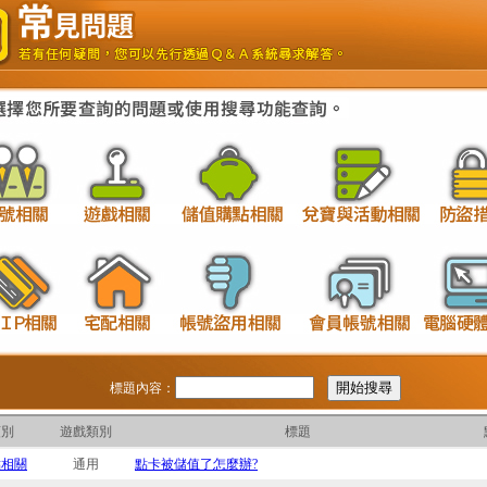
標題內容：
類別
遊戲類別
標題
點相關
通用
點卡被儲值了怎麼辦?