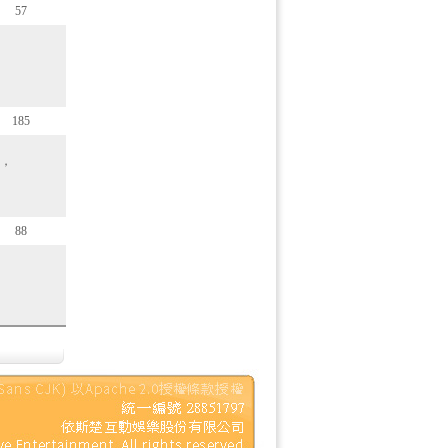
57
185
，
88