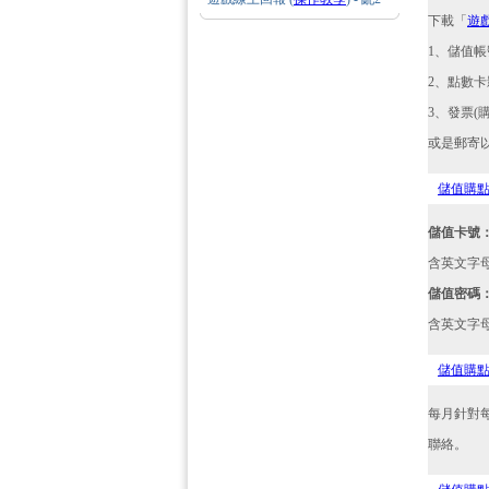
下載「
遊
1、儲值
2、點數
3、發票(
或是郵寄
儲值購
儲值卡號
含英文字
儲值密碼
含英文字
儲值購
每月針對
聯絡。