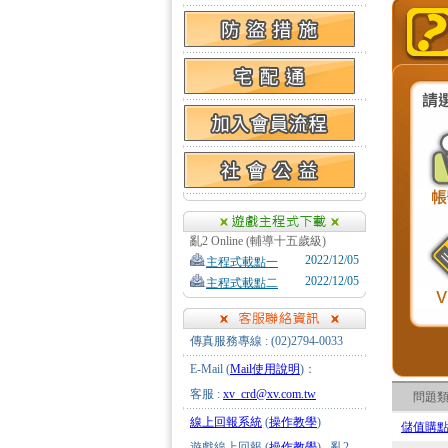
亂2 Online (輔導十五歲級)
2022/12/05
主程式載點一
2022/12/05
主程式載點二
傳真服務專線 : (02)2794-0033
E-Mail (
Mail使用說明
)：
客服 :
xv_crd@xv.com.tw
問題
線上回報系統
(
操作教學
)
儲值購
遊戲線上回報 (
操作教學
) - 亂2