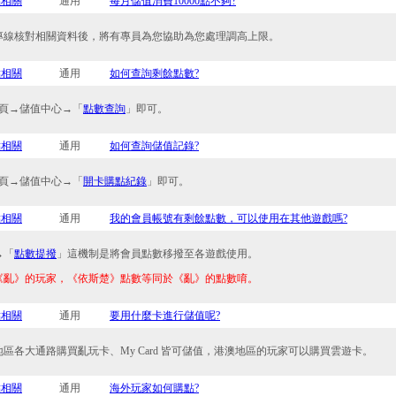
點相關
通用
每月儲值消費10000點不夠?
專線核對相關資料後，將有專員為您協助為您處理調高上限。
點相關
通用
如何查詢剩餘點數?
首頁→儲值中心→「
點數查詢
」即可。
點相關
通用
如何查詢儲值記錄?
首頁→儲值中心→「
開卡購點紀錄
」即可。
點相關
通用
我的會員帳號有剩餘點數，可以使用在其他遊戲嗎?
→「
點數提撥
」這機制是將會員點數移撥至各遊戲使用。
《亂》的玩家，《依斯楚》點數等同於《亂》的點數唷。
點相關
通用
要用什麼卡進行儲值呢?
區各大通路購買亂玩卡、My Card 皆可儲值，港澳地區的玩家可以購買雲遊卡。
點相關
通用
海外玩家如何購點?