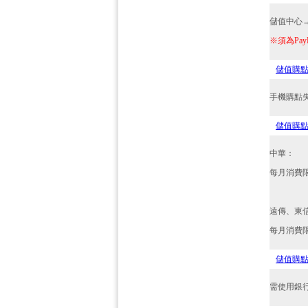
儲值中心
※須為Pa
儲值購
手機購點
儲值購
中華：
每月消費
遠傳、東
每月消費
儲值購
需使用銀