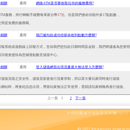
點相關
通用
網路ATM是否要收取任何的服務費用?
ATM服務，跨行轉帳手續費每筆新台幣
17
元。但是我們會給你額外多
17
點點數，
使用是免費的服務喔。
點相關
通用
我已被扣款成功但卻未收到點數怎麼辦?
回報系統或遊戲線上回報方式，告知我們您扣款日期時間及金額，我們將儘速為您查明
成功後會盡快為您補發點數至儲值中心。
點相關
通用
登入儲值網頁出現流量過大無法登入怎麼辦?
家儲值頁面之安全性，儲值頁面會進行流量管制，所以當大量玩家同時進行儲值
方網站時，將會此訊息出現，導致玩家無法正常使用，需煩請玩家稍晚再進行儲值。
上一頁
1
2
下一頁