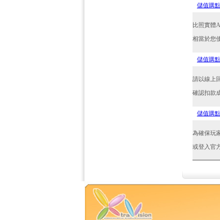
儲值購
比照實體
相當於您
儲值購
請以線上
確認扣款
儲值購
為確保玩
或登入官