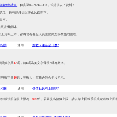
戲服務申請書
」傳真至02-2656-2393，並提供以下資料：
帳號之一份有效身份證件正反面影本。
卡影本。
購買證明)影本。
以上資料正本，都將會有客服人員主動與您聯繫協助處理。
點相關
通用
點數卡組合是什麼?
：
母與數字共
12
碼，前6碼為英文字母後6碼為數字。
：
母與數字共
16
碼，英數大小寫務必符合卡片所示。
點相關
通用
儲值點數有上限嗎?
每個帳號的儲值上限為
10000
點，若要提高儲值上限，請以線上回報系統或遊戲線上回