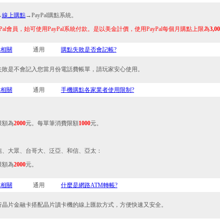
→
線上購點
→PayPal購點系統。
yPal會員，始可使用PayPal系統付款。是以美金計價，使用PayPal每個月購點上限為
3,0
點相關
通用
購點失敗是否會記帳?
失敗是不會記入您當月份電話費帳單，請玩家安心使用。
點相關
通用
手機購點各家業者使用限制?
限額為
2000
元。每單筆消費限額
1000
元。
信、大眾、台哥大、泛亞、和信、亞太：
限額為
2000
元。
點相關
通用
什麼是網路ATM轉帳?
行晶片金融卡搭配晶片讀卡機的線上匯款方式，方便快速又安全。