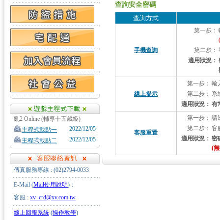
查詢安全密碼
查詢方式
第一步：
手機查詢
第二步：
適用狀況：
第一步：
輸
線上提示
第二步：
系
適用狀況：
有
第一步：
請
亂2 Online (輔導十五歲級)
第二步：
客
2022/12/05
主程式載點一
客服重置
適用狀況：
密
2022/12/05
主程式載點二
(
傳真服務專線 : (02)2794-0033
E-Mail (
Mail使用說明
)：
客服 :
xv_crd@xv.com.tw
線上回報系統
(
操作教學
)